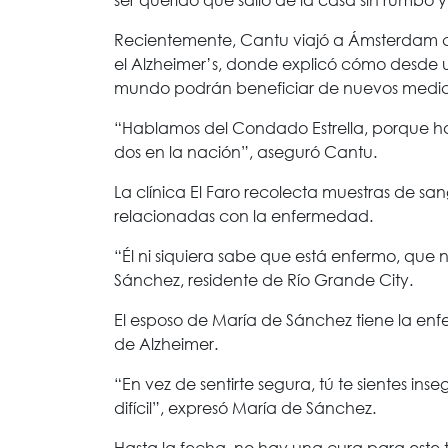
Recientemente, Cantu viajó a Ámsterdam c
el Alzheimer’s, donde explicó cómo desde u
mundo podrán beneficiar de nuevos medi
“Hablamos del Condado Estrella, porque h
dos en la nación”, aseguró Cantu.
La clínica El Faro recolecta muestras de san
relacionadas con la enfermedad.
“Él ni siquiera sabe que está enfermo, que 
Sánchez, residente de Río Grande City.
El esposo de María de Sánchez tiene la en
de Alzheimer.
“En vez de sentirte segura, tú te sientes in
difícil”, expresó María de Sánchez.
Hasta la fecha, no hay una cura para este