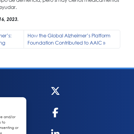
 ayudar.
6, 2023.
mer’s:
How the Global Alzheimer’s Platform
ing
Foundation Contributed to AAIC
re and/or
s to
nsenting or
s.