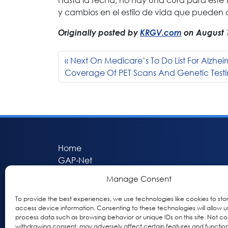
y cambios en el estilo de vida que pueden
Originally posted by
KRGV.com
on August 1
Next On Medicare’s To Do List For Alzhei
Coverage Of PET Scans And Genetic Test
Home
GAP-Net
Bio-Hermes
Manage Consent
Apheleia
GAP Participant Services (GPS)
To provide the best experiences, we use technologies like cookies to sto
access device information. Consenting to these technologies will allow u
Inclusive Research Initiative (IRI)
process data such as browsing behavior or unique IDs on this site. Not co
Acti-V8 Your Brain
withdrawing consent, may adversely affect certain features and function