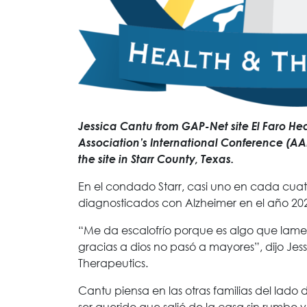
Jessica Cantu from GAP-Net site El Faro He
Association’s International Conference (A
the site in Starr County, Texas.
En el condado Starr, casi uno en cada cua
diagnosticados con Alzheimer en el año 20
“Me da escalofrío porque es algo que lam
gracias a dios no pasó a mayores”, dijo Jes
Therapeutics.
Cantu piensa en las otras familias del lado
ser querido que salió de la casa sin rumbo 